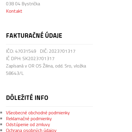
038 04 Bystrička
Kontakt
FAKTURAČNÉ
ÚDAJE
IČO: 47031549 DIČ: 2023701317
IČ DPH: SK2023701317
Zapísaná v OR OS Žilina, odd. Sro, vložka
58643/L
DÔLEŽITÉ
INFO
Všeobecné obchodné podmienky
Reklamačné podmienky
Odstúpenie od zmluvy
Ochrana osobných údajov