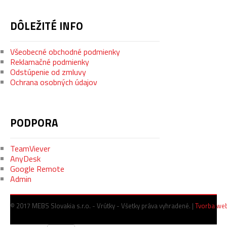
DÔLEŽITÉ
INFO
Všeobecné obchodné podmienky
Reklamačné podmienky
Odstúpenie od zmluvy
Ochrana osobných údajov
PODPORA
TeamViever
AnyDesk
Google Remote
Admin
© 2017 MEBS Slovakia s.r.o. - Vrútky - Všetky práva vyhradené. |
Tvorba we