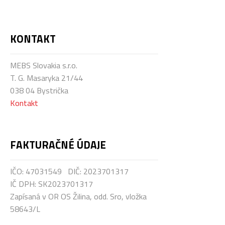
KONTAKT
MEBS Slovakia s.r.o.
T. G. Masaryka 21/44
038 04 Bystrička
Kontakt
FAKTURAČNÉ
ÚDAJE
IČO: 47031549 DIČ: 2023701317
IČ DPH: SK2023701317
Zapísaná v OR OS Žilina, odd. Sro, vložka
58643/L