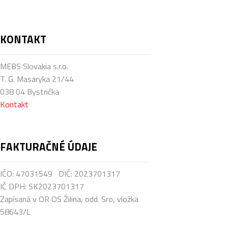
KONTAKT
MEBS Slovakia s.r.o.
T. G. Masaryka 21/44
038 04 Bystrička
Kontakt
FAKTURAČNÉ
ÚDAJE
IČO: 47031549 DIČ: 2023701317
IČ DPH: SK2023701317
Zapísaná v OR OS Žilina, odd. Sro, vložka
58643/L