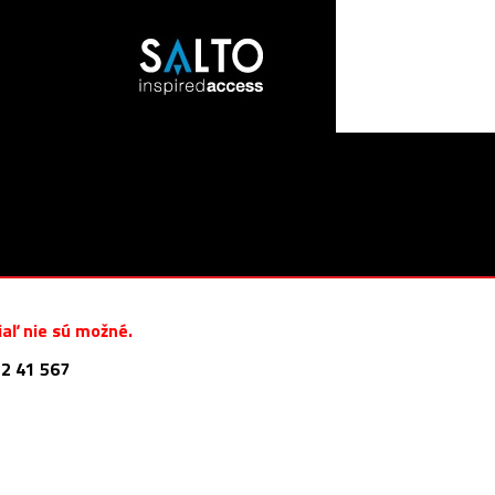
aľ nie sú možné.
2 41 567