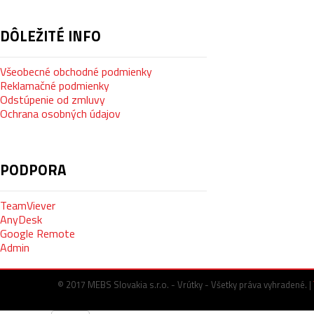
DÔLEŽITÉ
INFO
Všeobecné obchodné podmienky
Reklamačné podmienky
Odstúpenie od zmluvy
Ochrana osobných údajov
PODPORA
TeamViever
AnyDesk
Google Remote
Admin
© 2017 MEBS Slovakia s.r.o. - Vrútky - Všetky práva vyhradené. |